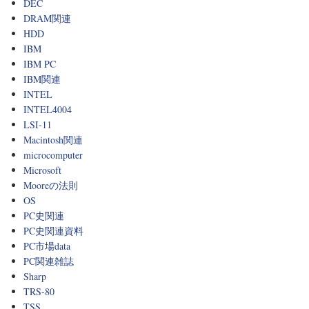
DEC
DRAM関連
HDD
IBM
IBM PC
IBM関連
INTEL
INTEL4004
LSI-11
Macintosh関連
microcomputer
Microsoft
Mooreの法則
OS
PC史関連
PC史関連資料
PC市場data
PC関連雑誌
Sharp
TRS-80
TSS