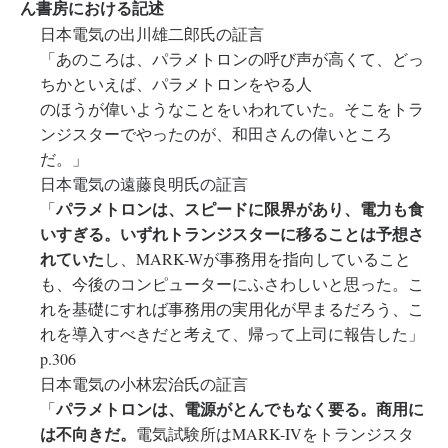
ん書房における記述
日本電気の出川雄二郎氏の証言
「あのころは、パラメトロンの呼び声が高くて、どっ
ちかといえば、パラメトロンをやる人
のほうが偉いようなことをいわれていた。そこをトラ
ンジスターでやったのが、和田さんの偉いところ
だ。」
日本電気の遠藤良明氏の証言
パラメトロンは、スピードに限界があり、電力も食
「
いすぎる。いずれトランジスターに移ることは予想さ
れていた
し、MARK-Wが事務用を指向していること
も、今後のコンピューターにふさわしいと思った。こ
れを基礎にすれば事務用の実用化が早まるだろう、こ
れを導入すべきだと考えて、帰って上司に報告した」
p.306
日本電気の小林宏治氏の証言
パラメトロンは、電源がとんでもなく要る。商用に
「
は不向きだ。
電気試験所はMARK-IVをトランジスタ