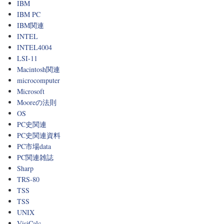
IBM
IBM PC
IBM関連
INTEL
INTEL4004
LSI-11
Macintosh関連
microcomputer
Microsoft
Mooreの法則
OS
PC史関連
PC史関連資料
PC市場data
PC関連雑誌
Sharp
TRS-80
TSS
TSS
UNIX
VisiCalc