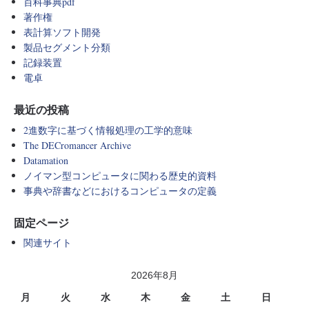
百科事典pdf
著作権
表計算ソフト開発
製品セグメント分類
記録装置
電卓
最近の投稿
2進数字に基づく情報処理の工学的意味
The DECromancer Archive
Datamation
ノイマン型コンピュータに関わる歴史的資料
事典や辞書などにおけるコンピュータの定義
固定ページ
関連サイト
2026年8月
月
火
水
木
金
土
日