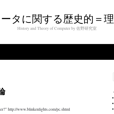
ュータに関する歴史的＝理
History and Theory of Computer by 佐野研究室
論
er?” http://www.blinkenlights.com/pc.shtml