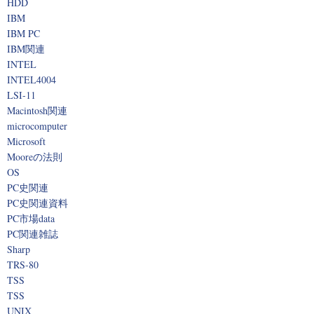
HDD
IBM
IBM PC
IBM関連
INTEL
INTEL4004
LSI-11
Macintosh関連
microcomputer
Microsoft
Mooreの法則
OS
PC史関連
PC史関連資料
PC市場data
PC関連雑誌
Sharp
TRS-80
TSS
TSS
UNIX