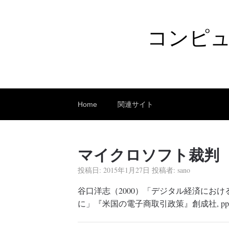
コンピ
Home
関連サイト
マイクロソフト裁判
投稿日:
2015年1月27日
投稿者:
sano
谷口洋志（2000）「デジタル経済にお
に」『米国の電子商取引政策』創成社, pp.19