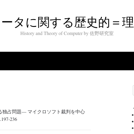
ュータに関する歴史的＝理
History and Theory of Computer by 佐野研究室
ける独占問題— マイクロソフト裁判を中心
7-236