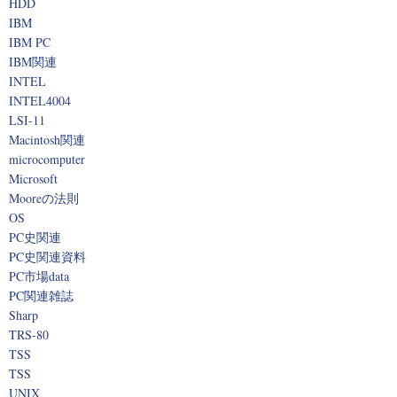
HDD
IBM
IBM PC
IBM関連
INTEL
INTEL4004
LSI-11
Macintosh関連
microcomputer
Microsoft
Mooreの法則
OS
PC史関連
PC史関連資料
PC市場data
PC関連雑誌
Sharp
TRS-80
TSS
TSS
UNIX