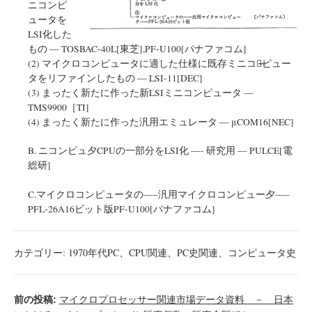
ニコンピ
ュータを
LSI化した
もの — TOSBAC-40L[東芝],PF-U100[パナファコム]
(2) マイクロコンピュータに適した仕様に既存ミニコン̶̶ピュー
タをリファインしたもの — LSI-11[DEC]
(3) まったく新たに作った新LSIミニコンピュータ —
TMS9900［TI]
(4) まったく新たに作った汎用エミュレータ — μCOM16[NEC]
B. ニコンピュ夕CPUの一部分をLSI化 —- 研究用 — PULCE[電
総研]
C.マイクロコンピュータの—–汎用マイクロコンピュー夕—–
PFL-26A16ビット版PF-U100[パナファコム]
カテゴリー:
1970年代PC
、
CPU関連
、
PC史関連
、
コンピュータ史
前の投稿:
マイクロプロセッサー関連市場データ資料 － 日本