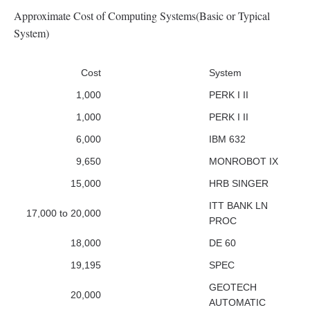
Approximate Cost of Computing Systems(Basic or Typical
System)
Cost
System
1,000
PERK I II
1,000
PERK I II
6,000
IBM 632
9,650
MONROBOT IX
15,000
HRB SINGER
ITT BANK LN
17,000 to 20,000
PROC
18,000
DE 60
19,195
SPEC
GEOTECH
20,000
AUTOMATIC