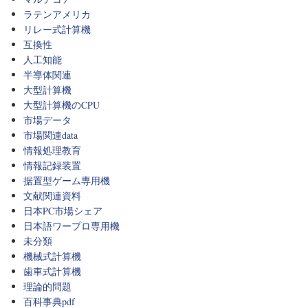
ラテンアメリカ
リレー式計算機
互換性
人工知能
半導体関連
大型計算機
大型計算機のCPU
市場データ
市場関連data
情報処理教育
情報記録装置
据置型ゲーム専用機
文献関連資料
日本PC市場シェア
日本語ワープロ専用機
未分類
機械式計算機
歯車式計算機
理論的問題
百科事典pdf