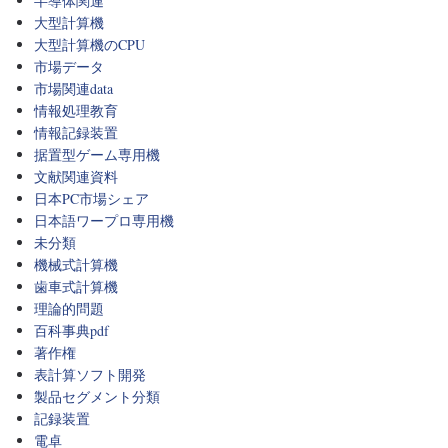
半導体関連
大型計算機
大型計算機のCPU
市場データ
市場関連data
情報処理教育
情報記録装置
据置型ゲーム専用機
文献関連資料
日本PC市場シェア
日本語ワープロ専用機
未分類
機械式計算機
歯車式計算機
理論的問題
百科事典pdf
著作権
表計算ソフト開発
製品セグメント分類
記録装置
電卓